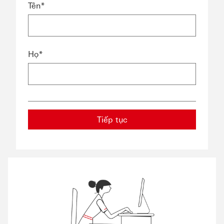
Tên*
Họ*
Tiếp tục